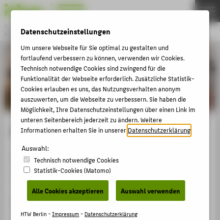
Master
Datenschutzeinstellungen
BAUINGENIEURWESEN
Menu
Um unsere Webseite für Sie optimal zu gestalten und
THEMEN
fortlaufend verbessern zu können, verwenden wir Cookies.
Technisch notwendige Cookies sind zwingend für die
STUDIUM
Funktionalität der Webseite erforderlich. Zusätzliche Statistik-
Cookies erlauben es uns, das Nutzungsverhalten anonym
BEWERBUNG
auszuwerten, um die Webseite zu verbessern. Sie haben die
FÖRDERVEREIN
Möglichkeit, Ihre Datenschutzeinstellungen über einen Link im
unteren Seitenbereich jederzeit zu ändern. Weitere
PERSONEN
Bauingenieurwesen - Master
Informationen erhalten Sie in unserer
Datenschutzerklärung
.
Auswahl:
Abschluss
ZENTRALE SEITEN
Technisch notwendige Cookies
Statistik-Cookies (Matomo)
PORTALE
Master of Science
BERATUNG & SERVICE
Alle Cookies akzeptieren
Auswahl verwenden
Schwerpunkte
ZENTRALEINRICHTUNGEN
HTW Berlin -
Impressum
-
Datenschutzerklärung
Konstruktiver Ingenieurbau und Projektmanagement