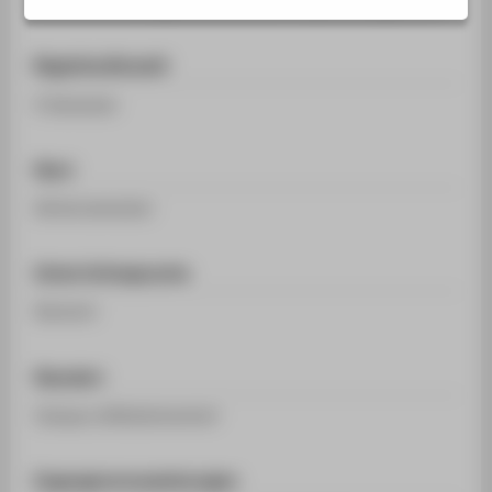
Regelstudienzeit
4 Semester
Start
Wintersemester
Unterrichtssprache
Deutsch
Standort
Campus Wilhelminenhof
Zugangsvoraussetzungen