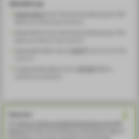
Akkreditierung
Reakkreditiert
durch die Hochschulleitung der HTW
Berlin am 15.02.23 bis 31.03.31
Reakkreditiert durch die Hochschulleitung der HTW
Berlin am 18.01.17 bis 31.03.23
Systemakkreditiert durch
AQAS
vom 01.10.12 bis
31.03.17
Programmakkreditiert durch
ACQUIN
vom
26.09.07 bis 30.09.12
Förderverein
Der
Verein zur Förderung des Bauingenierwesens an der HTW
Berlin e.V.
fördert die Ausbildung zum Bauingenieur
bzw.
zur
Bauingenieurin. Der Verein organisiert Veranstaltungen,