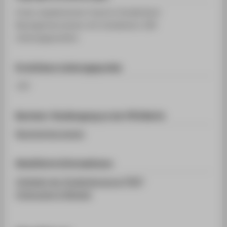
Erster akademischer Grad im Studienfach
Bauingenieurwesen mit mindestens 180
Leistungspunkten
Erreichbare Leistungspunkte
120
Bachelor-Studiengang an der HTW Berlin
Bauingenieurwesen
Detaillierte Informationen
Infoblatt der Studienberatung [PDF]
Ordnungen & Module